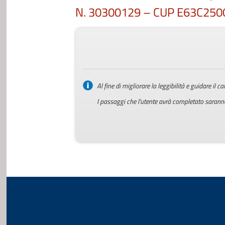
N. 30300129 – CUP E63C25001
Al fine di migliorare la leggibilità e guidare il
I passaggi che l'utente avrà completato saranno 